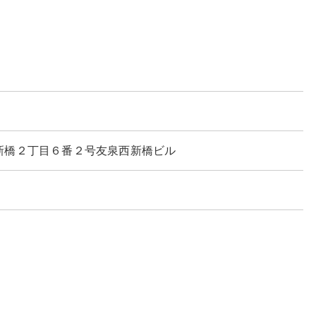
区西新橋２丁目６番２号友泉西新橋ビル