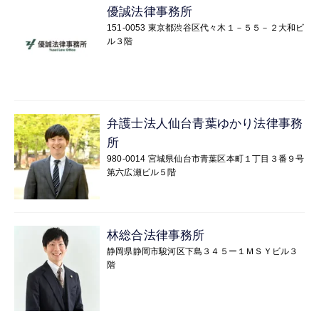
優誠法律事務所
151-0053 東京都渋谷区代々木１－５５－２大和ビ
ル３階
弁護士法人仙台青葉ゆかり法律事務
所
980-0014 宮城県仙台市青葉区本町１丁目３番９号
第六広瀬ビル５階
林総合法律事務所
静岡県静岡市駿河区下島３４５ー１ＭＳＹビル３
階