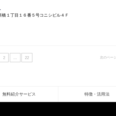
人
港区西新橋１丁目１６番５号コニシビル４Ｆ
2
…
22
次のページ
無料紹介サービス
特徴・活用法