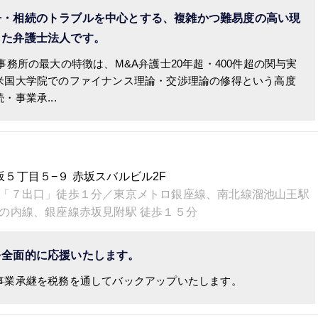
争・相続のトラブルを中心とする、複雑かつ難易度の高い現
した弁護士法人です。
事務所の最大の特徴は、M&A弁護士20年超・400件超の関与実
米国大学院でのファイナンス理論・交渉理論の修得という高度
事業承...
赤坂５丁目５−９ 赤坂スバルビル2F
「７出口」徒歩１分／東京メトロ銀座線、南北線溜池山王駅
の内線、銀座線赤坂見附駅 徒歩１５分
を全面的に応援いたします。
事業承継を税務を通してバックアップいたします。