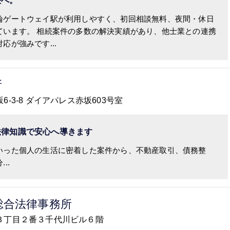
決へ。
輪ゲートウェイ駅が利用しやすく、初回相談無料、夜間・休日
ています。 相続案件の多数の解決実績があり、他士業との連携
応が強みです...
所
坂6-3-8 ダイアパレス赤坂603号室
法律知識で安心へ導きます
いった個人の生活に密着した案件から、不動産取引、債務整
..
総合法律事務所
新橋３丁目２番３千代川ビル６階