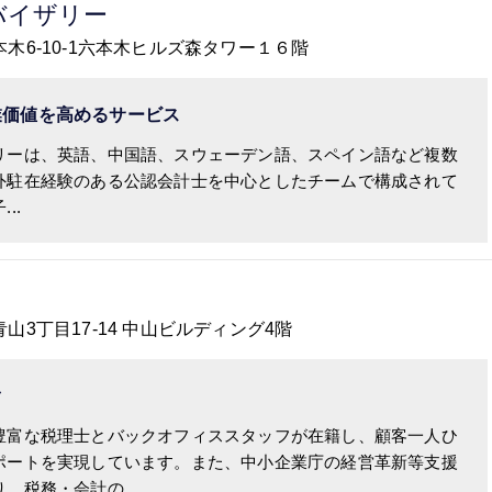
バイザリー
六本木6-10-1六本木ヒルズ森タワー１６階
業価値を高めるサービス
リーは、英語、中国語、スウェーデン語、スペイン語など複数
外駐在経験のある公認会計士を中心としたチームで構成されて
..
南青山3丁目17-14 中山ビルディング4階
ぐ
豊富な税理士とバックオフィススタッフが在籍し、顧客一人ひ
ポートを実現しています。また、中小企業庁の経営革新等支援
、税務・会計の...