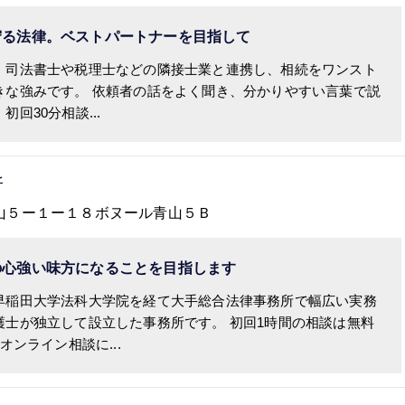
守る法律。ベストパートナーを目指して
、司法書士や税理士などの隣接士業と連携し、相続をワンスト
きな強みです。 依頼者の話をよく聞き、分かりやすい言葉で説
回30分相談...
所
南青山５ー１ー１８ボヌール青山５Ｂ
の心強い味方になることを目指します
早稲田大学法科大学院を経て大手総合法律事務所で幅広い実務
護士が独立して設立した事務所です。 初回1時間の相談は無料
オンライン相談に...