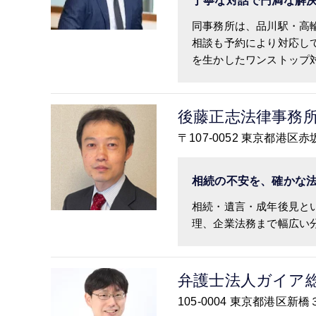
丁寧な対話で円満な解
同事務所は、品川駅・高
相談も予約により対応し
を生かしたワンストップ対
後藤正志法律事務
〒107-0052 東京都港区赤
相続の不安を、確かな
相続・遺言・成年後見と
理、企業法務まで幅広い分.
弁護士法人ガイア
105-0004 東京都港区