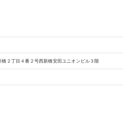
港区西新橋２丁目４番２号西新橋安田ユニオンビル３階