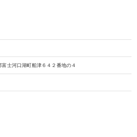
都留郡富士河口湖町船津６４２番地の４