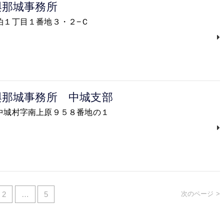
與那城事務所
覇市泊１丁目１番地３・２−Ｃ
與那城事務所 中城支部
頭郡中城村字南上原９５８番地の１
2
…
5
次のページ >