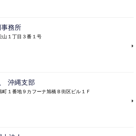
同事務所
覇市松山１丁目３番１号
人 沖縄支部
那覇市旭町１番地９カフーナ旭橋Ｂ街区ビル１Ｆ