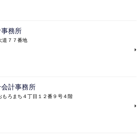
計事務所
市大道７７番地
合会計事務所
覇市おもろまち４丁目１２番９号４階